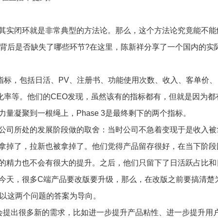
其实闭环就是非常典型的方法论。那么，这个方法论究竟能不能
?背后是否缺失了哪些环节?在这里，陈新祥分享了一个国内的实
观测指标，包括日活、PV、注册书、功能使用次数、收入、客单价、
化率等。他们的CEO发现，虽然该有的指标都有，但就是因为都
量凝聚到一根绳上，Phase 3是最终剩下的两个指标。
公司所处的发展阶段做的取舍：当时公司不急着变现于是收入被
拿掉了，拉新也被拿掉了。他们觉得产品留存很好，在当下阶段
的精力也不会有很大的提升。之后，他们只留下了日活跃占比和
今天，很多C端产品要改版要升级，那么，在改版之前要搞清楚
是以这两个问题的答案为导向。
会提出很多新的需求，比如进一步提升产品粘性、进一步提升用