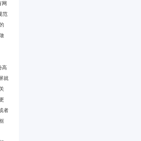
有网
规范
的
做
份高
屏就
关
更
或者
框