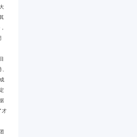
大
其
好，
周
目
号、
成
定
据
了才
团