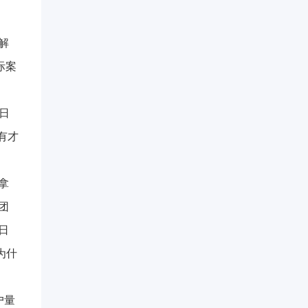
解
际案
日
有才
拿
团
日
为什
户量