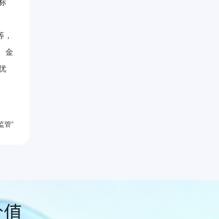
标
等，
、金
优
监管”
价值