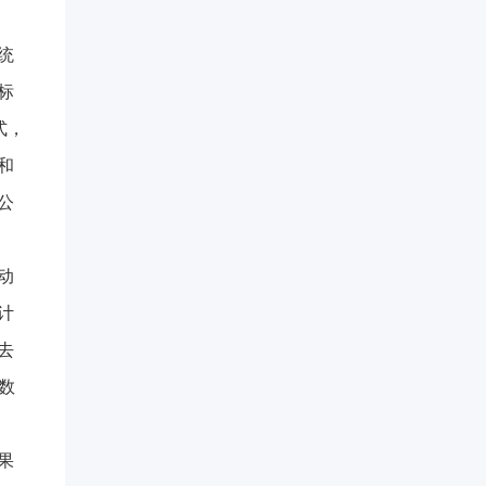
。
统
标
式，
和
公
动
计
去
数
果