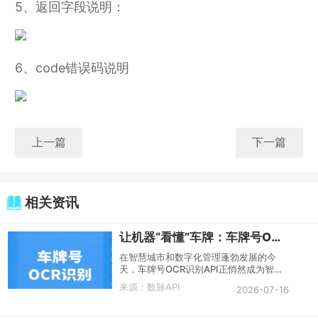
5、返回字段说明：
6、code错误码说明
上一篇
下一篇
相关资讯
让机器“看懂”车牌：车牌号OCR识别API技术全解析
在智慧城市和数字化管理蓬勃发展的今
天，车牌号OCR识别API正悄然成为智能
交通领域不可或缺的基础设施。从高速公
来源：
数脉API
2026-07-16
路的无感通行，到停车场出入口的自动抬
杆，再到违章车辆的自动抓拍，这项技术
让计算机“看懂”车牌号码，将传统的人工