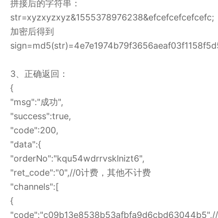
拼接后的字符串：
str=xyzxyzxyz&1555378976238&efcefcefcefcefc;
加密后得到
sign=md5(str)=4e7e1974b79f3656aeaf03f1158f5d
3、正确返回：
{
"msg":"成功",
"success":true,
"code":200,
"data":{
"orderNo":"kqu54wdrrvsklnizt6",
"ret_code":"0",//0计费，其他不计费
"channels":[
{
"code":"c09b13e8538b53afbfa9d6cbd63044b5",//