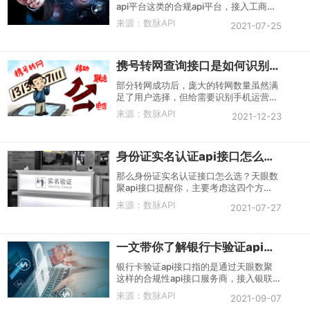
api平台这类的合规api平台，接入工商总
误判。这种矛盾催生了对企业身份“秒级
局数据库，对企业的名称、统一社会信用
验证”的需求——小微企业验证API正是在
来源：
数脉API
2021-07-25
代码以及法人姓名进行一致性核验。
这一背景下应运而生的数字化解决方案。
携号转网查询接口是如何识别手机号的？
部分转网成功后，庞大的转网数量虽然满
足了用户选择，但给需要识别手机运营商
类型这一方带来了麻烦。
来源：
数脉API
2021-12-23
身份证实名认证api接口怎么选？
那么身份证实名认证接口怎么选？天眼数
聚api接口提醒你，主要考虑这四个方
面。
来源：
数脉API
2021-07-27
一文带你了解银行卡验证api接口
银行卡验证api接口指的是通过天眼数聚
这样的合规性api接口服务商，接入银联
数据库，对用户提供的银行卡信息进行真
来源：
数脉API
2021-09-07
实性核验的一种实名认证方法