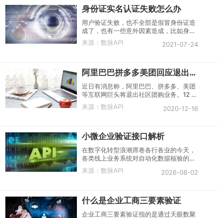
身份证实名认证失败怎么办
登记模式转变为毫秒级的自动化识别。
用户验证失败，也不全部是假冒身份证造
成了，也有一些意外因素造成，比如身份
证持有人刚服完兵役或者刚刚修改过名
来源：
数脉API
2021-07-24
字，那么就需要一段时间才会更新，然后
才能通过核验。
阿里巴巴拼多多美团回应退出社区团购
近日有消息称，阿里巴巴、拼多多、美团
等互联网巨头将退出社区团购业务。12 月
12 日下午，第一财经记者向上述企业求
来源：
数脉API
2020-12-16
证，阿里巴巴旗下的盒马回复称：“谣言”;
拼多多回复称：“这消息没头没尾的”;美团
回复称 “谣言”。
小微企业验证接口解析
在数字化转型浪潮席卷各行各业的今天，
各类线上业务系统对自动化数据核验的需
求日益迫切。尤其是在涉及企事业单位合
来源：
数脉API
2026-08-02
作、金融机构放贷、政府招标采购等场景
中，如何快速、准确地判断一家企业是否
属于小微企业，成为提升业务流程效率、
什么是企业工商三要素验证
控制风险、享受政策优惠的关键一环。而
在实际业务实践中，手动核实企业规模不
企业工商三要素验证指的是通过天眼数聚
仅耗时费力，且容易因信息更新滞后导致