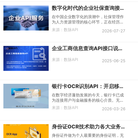
数字化时代的企业社保查询接口：功能、原理与应用探索
在中国企业数字化的浪潮中，社保管理作
为人力资源管理的核心环节，正在经历从
传统人工操作向智能系统协同的深刻转
来源：
数脉API
2026-07-27
型。2025年底，全国基本养老、失业、
工伤保险参保人数分别达到10.76亿人、
2.49亿人、3.05亿人，三项社会保险基
企业工商信息查询API接口说明与对接示例
金累计结余10.2万亿元。面对如此庞大的
参保规模，如何高效、准确地获取企业社
保信息，成为企业管理者和投资者的共同
来源：
数脉API
2025-06-25
关切。企业社保查询接口，正是在这一背
景下应运而生的数据服务工具。
银行卡OCR识别API：开启移动支付与金融科技的智能入口
在数字经济蓬勃发展的今天，银行卡已成
为连接用户与金融服务的核心介质。无论
是移动支付绑卡、线上开户，还是POS机
来源：
数脉API
2026-03-26
收单，银行卡信息的准确录入都是关键的
第一步。传统的手工输入方式不仅效率低
下，还容易出错，严重影响用户体验和业
身份证OCR技术助力各大业务场景的信息录入
务转化率。银行卡OCR识别API的出现，
为这一痛点提供了完美的技术解决方案。
身份证件做为个人最重要的身份证明，无