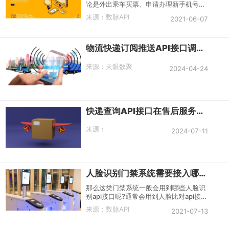
论是外出乘车买票、申请办理新手机号和
银行卡，或是考场进出等，这些各种各样
来源：
数脉API
2021-06-07
的生活场景以及个人业务办理，基本上都
离不了身份证件的使用。
物流快递订阅推送API接口调用入口
来源：
天眼数聚
2024-04-24
快递查询API接口在售后服务方面的的价值
来源：
2024-07-11
人脸识别门禁系统需要接入哪些api接口
那么这类门禁系统一般会用到哪些人脸识
别api接口呢?通常会用到人脸比对api接口
和活体检测接口。
来源：
数脉API
2021-07-13