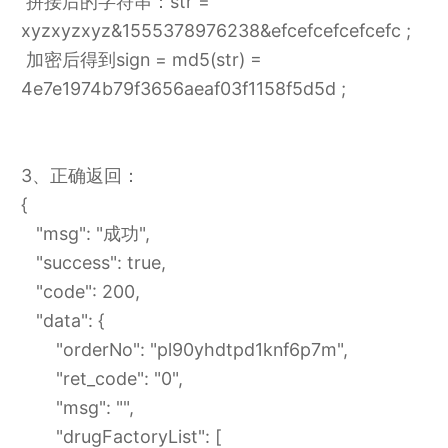
拼接后的字符串：str =
xyzxyzxyz&1555378976238&efcefcefcefcefc ;
加密后得到sign = md5(str) =
4e7e1974b79f3656aeaf03f1158f5d5d ;
3、正确返回：
{
"msg": "成功",
"success": true,
"code": 200,
"data": {
"orderNo": "pl90yhdtpd1knf6p7m",
"ret_code": "0",
"msg": "",
"drugFactoryList": [