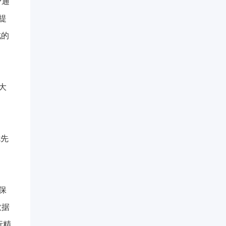
?通
提
成的
大
优先
保
数据
行精