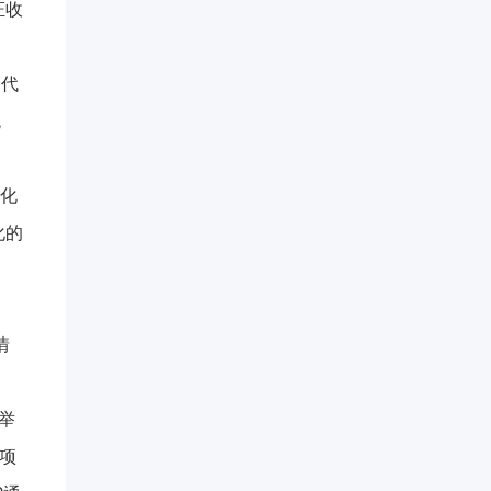
证收
迭代
统
视化
化的
情
举
质项