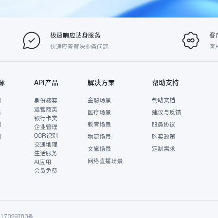
极速响应贴身服务
客
快速应答解决业务问题
客
脉
API产品
解决方案
帮助支持
绍
金融场景
帮助文档
身份核实
运营商类
态
医疗场景
建议与反馈
银行卡类
们
教育场景
服务协议
企业管理
OCR识别
们
物流场景
购买政策
交通地理
文旅场景
定制需求
生活服务
网络直播场景
AI应用
会员免费
17029783号