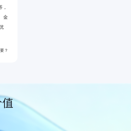
等，
、金
优
要？
价值