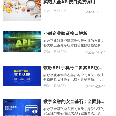
菜谱大全API接口免费调用
来源：
数脉API
2023-05-25
小微企业验证接口解析
在数字化转型浪潮席卷各行各业的今天，
各类线上业务系统对自动化数据核验的需
求日益迫切。尤其是在涉及企事业单位合
来源：
数脉API
2026-08-02
作、金融机构放贷、政府招标采购等场景
中，如何快速、准确地判断一家企业是否
属于小微企业，成为提升业务流程效率、
数脉API 手机号二要素API接口解析
控制风险、享受政策优惠的关键一环。而
在实际业务实践中，手动核实企业规模不
在数字化浪潮席卷各行各业的今天，线上
仅耗时费力，且容易因信息更新滞后导致
身份的真实性验证已成为金融交易、电商
误判。这种矛盾催生了对企业身份“秒级
消费、社交互动等场景不可或缺的一环。
验证”的需求——小微企业验证API正是在
来源：
数脉API
2026-03-16
如何快速、准确地确认“你是谁”，不仅关
这一背景下应运而生的数字化解决方案。
系到企业的资金安全与风控体系，也直接
影响着用户的体验。在众多验证手段中，
数字金融的安全基石：全面解析银行卡三要素核验API
手机号二要素API因其数据源的权威性和
验证的便捷性，成为了构建数字身份信任
在数字金融飞速发展的今天，身份认证的
链的关键基础设施。 本文将以此为核心，
安全性与准确性已成为行业生命线。从简
参考数脉API等产品的公开信息，为您详