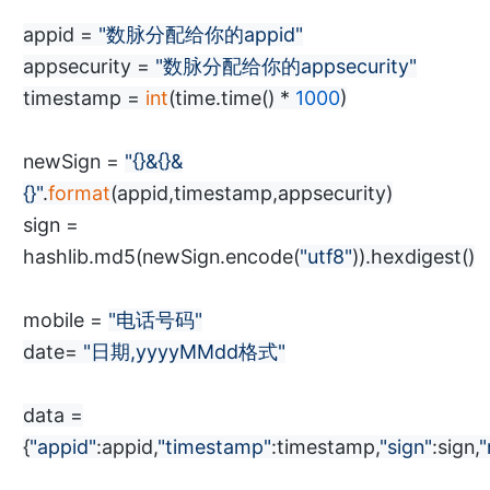
appid =
"数脉分配给你的appid"
appsecurity =
"数脉分配给你的appsecurity"
timestamp =
int
(time.time() *
1000
)
newSign =
"{}&{}&
{}"
.
format
(appid,timestamp,appsecurity)
sign =
hashlib.md5(newSign.encode(
"utf8"
)).hexdigest()
mobile =
"电话号码"
date=
"日期,yyyyMMdd格式"
data =
{
"appid"
:appid,
"timestamp"
:timestamp,
"sign"
:sign,
"