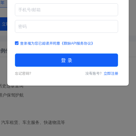
二年
立即购买
登录视为您已阅读并同意
《数脉API服务协议》
示例代码
登 录
忘记密码？
没有账号？
立即注册
历史违章查询
为用户保驾护航
、汽车租赁、车主服务、快递物流等