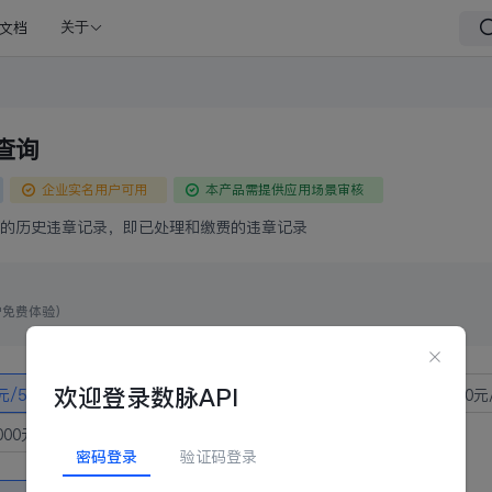
文档
关于
查询
企业实名用户可用
本产品需提供应用场景审核
的历史违章记录，即已处理和缴费的违章记录
户免费体验）
欢迎登录数脉API
元/5次
12元/100次
110元/1000次
500元/5000次
900元
000元/5万次
密码登录
验证码登录