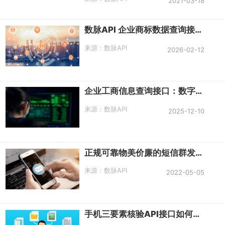
2021-03-18
依然还有不少平台处于“裸奔”状态，有极
大的安全隐患，那么网络平台不做实名认
证会有什么风险?
数脉API 企业商标数据查询接口调用
来源：
数脉API
2026-02-12
企业工商信息查询接口：数字化时代的商业情报核心引擎
来源：
数脉API
2025-12-10
正规可靠物美价廉的短信群发方式有哪些
来源：
数脉API
2022-05-05
手机三要素核验API接口如何快速对接？