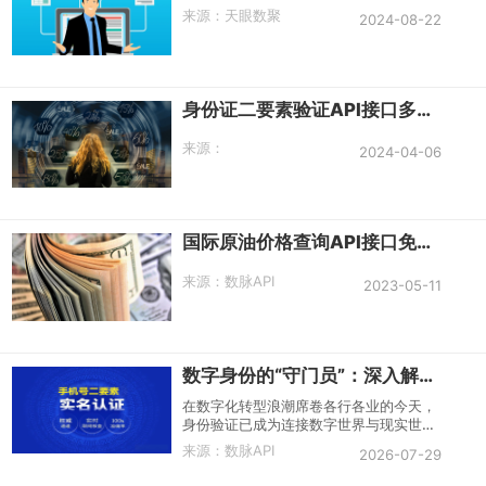
来源：
天眼数聚
2024-08-22
身份证二要素验证API接口多少钱？
来源：
2024-04-06
国际原油价格查询API接口免费调用
来源：
数脉API
2023-05-11
数字身份的“守门员”：深入解析手机号二要素API接口
在数字化转型浪潮席卷各行各业的今天，
身份验证已成为连接数字世界与现实世界
的关键桥梁。从金融风控到电商防刷，从
来源：
数脉API
2026-07-29
在线政务到社区登录，如何快速、精准地
确认“你是谁”，始终是业务安全的第一道