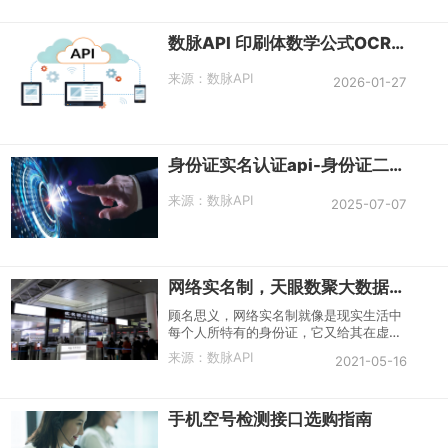
信息都至关重要。然而，现实场景中，我
们常常面临信息不全、名称记忆模糊等挑
数脉API 印刷体数学公式OCR识别接口调用
战。此时，企业工商信息模糊查询API 便
应运而生，成为连接用户与海量商业数据
的高效桥梁。
来源：
数脉API
2026-01-27
身份证实名认证api-身份证二要素-二要素实名认证
来源：
数脉API
2025-07-07
网络实名制，天眼数聚大数据助力推进
顾名思义，网络实名制就像是现实生活中
每个人所特有的身份证，它又给其在虚拟
世界中的活动提供了一张身份证，这既是
来源：
数脉API
2021-05-16
一种行为许可，又是一种行为监督，有利
于实现网络身份与现实社会身份的统一。
手机空号检测接口选购指南