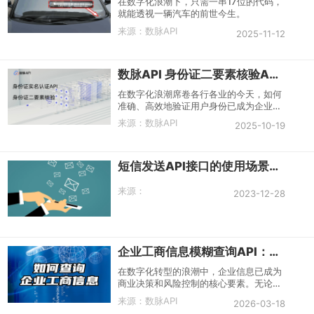
在数字化浪潮下，只需一串17位的代码，
就能透视一辆汽车的前世今生。
来源：
数脉API
2025-11-12
数脉API 身份证二要素核验API：数字时代的身份验证基石
在数字化浪潮席卷各行各业的今天，如何
准确、高效地验证用户身份已成为企业运
营的基本要求，身份证二要素核验API正
来源：
数脉API
2025-10-19
是解决这一需求的核心工具。
短信发送API接口的使用场景和选购建议
来源：
2023-12-28
企业工商信息模糊查询API：解锁商业大数据的高效引擎
在数字化转型的浪潮中，企业信息已成为
商业决策和风险控制的核心要素。无论是
金融机构的贷前审核，还是企业的合作伙
来源：
数脉API
2026-03-18
伴背景调查，快速、准确地获取企业工商