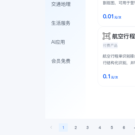
割抠图，可用于营
交通地理
商图片美化
0.01
元
/次
生活服务
航空行
AI应用
付费产品
航空行程单识别接
会员免费
行结构化识别，并
发站、目的站、航班
0.1
元
/次
1
2
3
4
5
6