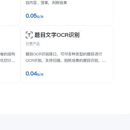
目内容、答案，判断结果
0.05
元
/次
题目文字OCR识别
付费产品
试卷的结构
题目OCR识别接口，可对各种类型的题目进行
动化切分和
OCR识别，支持扫描、拍照场景的题目识别，支
持印刷体文本、手写体文本及公式的O...
0.04
元
/次