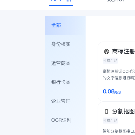
全部
身份核实
商标注
付费产品
运营商类
商标注册证OCR
的文字信息进行精
银行卡类
用商品/服务项目（
0.08
元
/次
企业管理
分割抠
OCR识别
付费产品
智能分割抠图接口