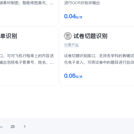
销素材制图、智能修图美化、电
进行OCR识别并输出
0.04
元
/次
程单识别
试卷切题识别
付费产品
口，可对飞机行程单上的内容进
试卷切题识别接口，支持各学科的教辅
输出包括电子客票号、姓名、始
化电子录入，可将试卷中的题目进行自
号、日期、时间...
结构化打标，并进行对应题目、题干...
0.05
元
/次
23