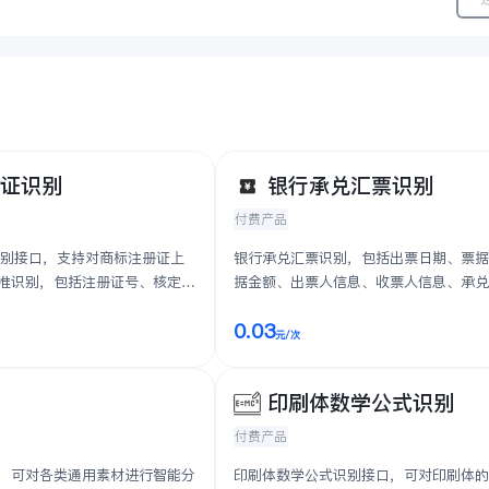
册证识别
银行承兑汇票识别
付费产品
识别接口，支持对商标注册证上
银行承兑汇票识别，包括出票日期、票
准识别，包括注册证号、核定使
据金额、出票人信息、收票人信息、承
商标分类）、注...
票据金额等关键字段结构化识别输出
0.03
元
/次
图
印刷体数学公式识别
付费产品
，可对各类通用素材进行智能分
印刷体数学公式识别接口，可对印刷体