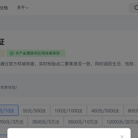
文档
关于
证
本产品需提供应用场景审核
通过官方权威核查，实时校验此二要素是否一致，同时返回生日、性别、
户免费体验）
元/10次
55元/500次
100元/1000次
450元/5000次
800
250元/3万次
3500元/5万次
6500元/10万次
12000元/20万