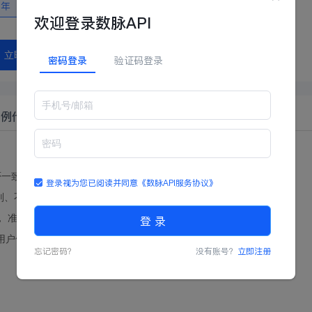
二年
欢迎登录数脉API
立即购买
密码登录
验证码登录
示例代码
否一致，同时返回生日、性别、籍贯等信息
登录视为您已阅读并同意
《数脉API服务协议》
别、不限年龄，不限民族，校验100%可靠
准确率99.99%
登 录
为用户保驾护航
忘记密码？
没有账号？
立即注册