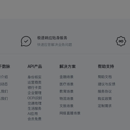
极速响应贴身服务
快速应答解决业务问题
于数脉
API产品
解决方案
帮助支持
司介绍
金融场景
帮助文档
身份核实
运营商类
闻动态
医疗场景
建议与反馈
银行卡类
入我们
教育场景
服务协议
企业管理
OCR识别
系我们
物流场景
购买政策
交通地理
文旅场景
定制需求
生活服务
网络直播场景
AI应用
会员免费