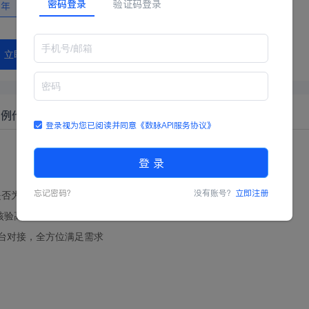
密码登录
验证码登录
二年
立即购买
示例代码
登录视为您已阅读并同意
《数脉API服务协议》
登 录
忘记密码？
没有账号？
立即注册
是否为活体，无需用户配合做出动作
核验高准确率
平台对接，全方位满足需求