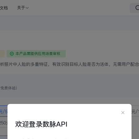
文档
关于
本产品需提供应用场景审核
析照片中人脸的多重特征，有效识别目标人脸是否为活体，无需用户配合
户免费体验）
元/5次
10元/100次
90元/1000次
425元/5000次
800元
欢迎登录数脉API
250元/3万次
3500元/5万次