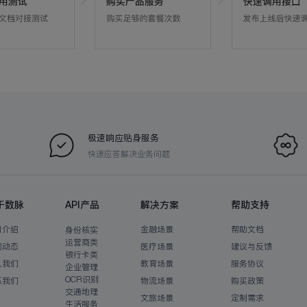
极速响应贴身服务
快速应答解决业务问题
于数脉
API产品
解决方案
帮助支持
司介绍
金融场景
帮助文档
身份核实
运营商类
闻动态
医疗场景
建议与反馈
银行卡类
入我们
教育场景
服务协议
企业管理
OCR识别
系我们
物流场景
购买政策
交通地理
文旅场景
定制需求
生活服务