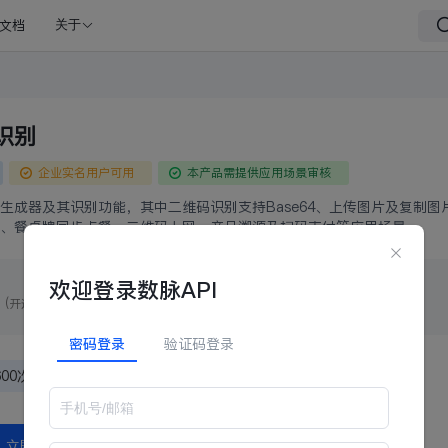
文档
关于
识别
企业实名用户可用
本产品需提供应用场景审核
生成器及其识别功能，其中二维码识别支持Base64、上传图片及复制图
、餐桌牌同步点餐、二维码上网、产品溯源及扫码支付等应用场景。
欢迎登录数脉API
费
(开通钻石会员获得更多权益,
立即开通>>)
密码登录
验证码登录
普通会员
黄金会员
铂金会员
钻石会员
600次/月
300000次/月
600000次/月
不限次数
立即申请