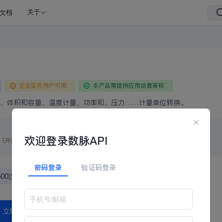
文档
关于
企业实名用户可用
本产品需提供应用场景审核
、体积和容量、温度计量、功率和、压力……计量单位转换。
费
欢迎登录数脉API
(开通钻石会员获得更多权益,
立即开通>>)
普通会员
黄金会员
铂金会员
钻石会员
密码登录
验证码登录
600次/月
300000次/月
600000次/月
不限次数
立即申请