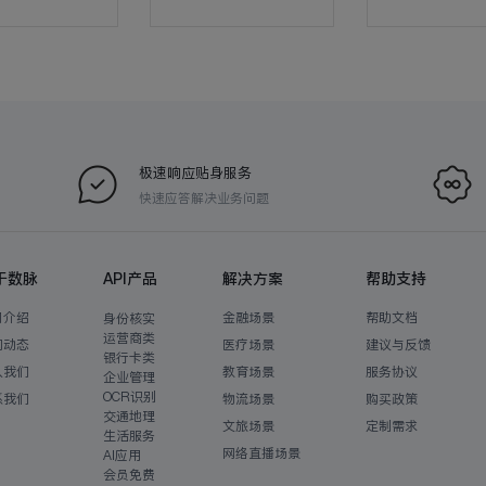
极速响应贴身服务
快速应答解决业务问题
于数脉
API产品
解决方案
帮助支持
司介绍
金融场景
帮助文档
身份核实
运营商类
闻动态
医疗场景
建议与反馈
银行卡类
入我们
教育场景
服务协议
企业管理
OCR识别
系我们
物流场景
购买政策
交通地理
文旅场景
定制需求
生活服务
网络直播场景
AI应用
会员免费