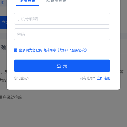
密码登录
验证码登录
二年
立即购买
示例代码
登录视为您已阅读并同意
《数脉API服务协议》
登 录
、身份证号码、性别、民族、出生年月日、地址、签发机关及有效期等
忘记密码？
没有账号？
立即注册
99%以上
为用户保驾护航