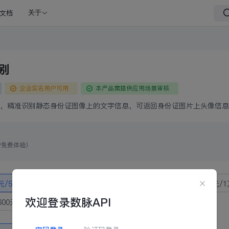
文档
关于
别
企业实名用户可用
本产品需提供应用场景审核
，精准识别静态身份证图像上的文字信息，可返回身份证图片上头像信息
户免费体验）
元/5次
5元/100次
40元/1000次
190元/5000次
350元/
欢迎登录数脉API
600元/5万次
3000元/10万次