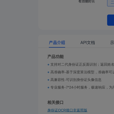
有效期时长
产品介绍
API文档
产品功能
●
支持对二代身份证正反面识别；返回姓名
●
高准确率-基于深度算法模型，准确率可达
●
高兼容性-可识别身份证头像信息
●
专业服务-7*24小时服务，极速响应，
相关接口
身份证OCR接口非返照版