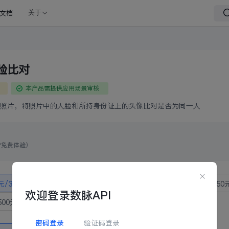
文档
关于
脸比对
本产品需提供应用场景审核
照片，将照片中的人脸和所持身份证上的头像比对是否为同一人
户免费体验）
元/3次
50元/1000次
135元/3000次
200元/5000次
350
欢迎登录数脉API
500元/5万次
2500元/10万次
密码登录
验证码登录