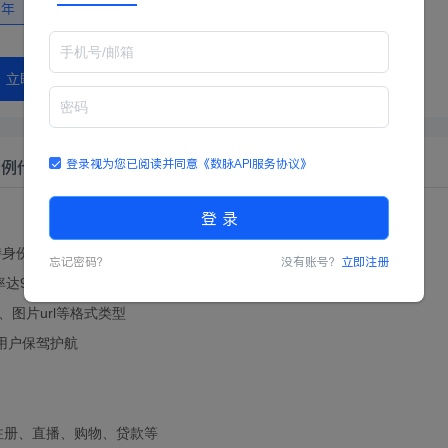
二年
立即购买
登录视为您已阅读并同意
《数脉API服务协议》
示例代码
登 录
持身份证上的头像比较是否为同一人
忘记密码？
没有账号？
立即注册
达99%
、图片url等格式类型
为用户保驾护航
注册、直播、购物、贷款等