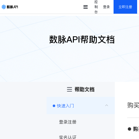
控
制
登录
立即注册
台
数脉API帮助文档
帮助文档
购
快速入门
登录注册
购
●
实名认证