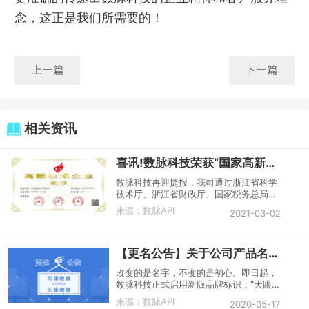
念，这正是我们所需要的！
上一篇
下一篇
相关资讯
喜讯!数脉科技荣获“国家高新技术企业”认证
数脉科技再迎捷报，我司通过浙江省科学
技术厅、浙江省财政厅、国家税务总局浙
江省财务局组织的国家高新技术企业认
来源：
数脉API
2021-03-02
定，荣获国家“高新技术企业”称号，这是
继我司获得ISO管理体系三大证书和入选
杭州“雏鹰计划”后的又一殊荣。
【更名公告】关于公司产品名称变更的通知
改变的是名字，不变的是初心。即日起，
数脉科技正式启用新版品牌标识：“天眼
数据”正式更名为“天眼数聚”。我司将陆续
来源：
数脉API
2020-05-17
展开对官网、微信公众号（迁移）、各个