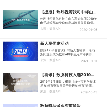
云市场、周边物料、广告宣传载体等换标
和形象升级工作，预计大部分标识会在
【捷报】热烈祝贺我司中标山东高速集团身份核验项目
2020年5月底更新完毕。
热烈祝贺数脉科技在山东高速集团2019年
电子标签配套身份信息核验服务采购项目
中，以良好的企业信誉、强大的技术保障
来源：
数脉API
2020-01-06
实力脱颖而出，于1月7日成功中标。
新人享优惠活动
数脉API平台首次针对新人发福利，活动
期间注册成为数脉API平台用户将获得优
惠券。新用户购买数脉API接口产品首选
来源：
数脉API
2021-01-11
的优惠活动。
【喜讯】数脉科技入选2019年杭州市“雏鹰计划”
2019年9月18日，根据《杭州市科学技术
局 杭州市财政局关于推进杭州市“雏鹰计
划”企业培育工程的实施意见》有关规
来源：
数脉API
2019-10-15
定，经研究决定，公示拟认定816家企业
为2019年杭州市“雏鹰计划”企业。杭州数
脉科技有限公司成功入选！
数脉科技域名变更通告