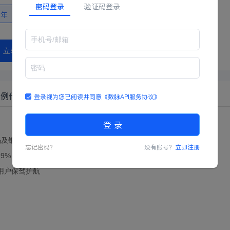
密码登录
验证码登录
二年
立即购买
示例代码
登录视为您已阅读并同意
《数脉API服务协议》
登 录
码及银行卡号是否匹配。区别于简版，在验证不一致时会返回具体原因
忘记密码？
没有账号？
立即注册
9%
为用户保驾护航