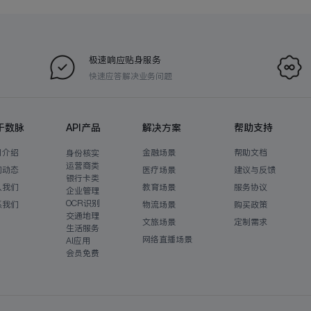
极速响应贴身服务
快速应答解决业务问题
于数脉
API产品
解决方案
帮助支持
司介绍
金融场景
帮助文档
身份核实
运营商类
闻动态
医疗场景
建议与反馈
银行卡类
入我们
教育场景
服务协议
企业管理
OCR识别
系我们
物流场景
购买政策
交通地理
文旅场景
定制需求
生活服务
网络直播场景
AI应用
会员免费