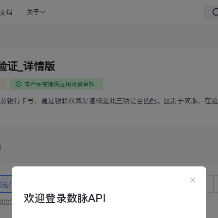
文档
关于
验证_详情版
本产品需提供应用场景审核
及银行卡号，通过银联权威渠道校验此三项是否匹配。区别于简版，在验
)
0元/100次
480元/1000次
2300元/5000次
4400元/1万次
欢迎登录数脉API
0000元/5万次